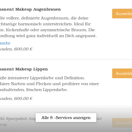
manent Makeup Augenbrauen
Auswäh
lte vollere, definierte Augenbrauen, die deine
chtszüge harmonisch unterstreichen. Ideal für
e, lückenhafte oder asymmetrische Brauen. Die
ndlung wird ganz individuell an Dich angepasst.
 mehr
unden, 600,00 €
manent Makeup Lippen
Auswäh
eße intensivere Lippenfarbe und Definition.
hiere Narben und Flecken und profitiere von einer
anhaltenden, frischen Lippenfarbe.
unden, 600,00 €
Alle 8 -Services anzeigen
bi Sparpaket Augenbrauen & Lippen Permanent
Auswäh
eup