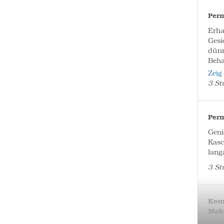
Per
Erha
Gesi
dünn
Beha
Zeig
3 St
Per
Geni
Kasc
lang
3 St
Kom
Mak