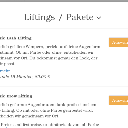
 Euro Rabatt
att schon abgezogen
Liftings / Pakete
unden, 1.100,00 €
Nachbehandlung
sic Lash Lifting
Auswäh
Auswäh
ne erste Nachbehandlung ist bereits im Preis
rlich geliftete Wimpern, perfekt auf deine Augenform
alten und steht Dir kostenfrei zur Verfügung. So
stimmt. Ob mit Farbe oder ohne, entscheiden wir
e ich sicher, dass Dein Ergebnis perfekt abgeheilt ist
insam vor Ort. Du bekommst genau den Look, der
Du lange Freude an Deinem Permanent Make-up
ir passt.
.
 mehr
 mehr
tpreis - unabhängig davon ob Farbe eingesetzt wird.
unde, 0,00 €
unde 15 Minuten, 80,00 €
erhalb 9 Wochen nach Erstbehandlung
Nachbehandlung
sic Brow Lifting
Auswäh
Auswäh
 Wunsch für einen intensiveren Look
rlich geformte Augenbrauen dank professionellem
 Lifting. Ob mit oder ohne Farbe gearbeitet wird,
erhalb 6 Wochen nach 1. Nachbehandlung
cheiden wir gemeinsam vor Ort.
unde, 80,00 €
e Preise sind festpreise, unabhängig davon, ob Farbe